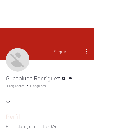
eScire
Más acciones
Seguir
Editor
Administrador
Guadalupe Rodriguez
0 seguidores
0 seguidos
Perfil
Fecha de registro: 3 dic 2024