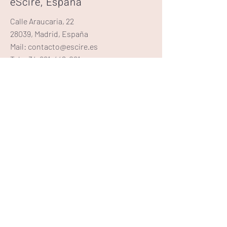
eScire, España
Calle Araucaria, 22
28039, Madrid, España
Mail:
contacto@escire.es
Tel:
+34-661-448-061
eScire, México
Calle 14 poniente, número 111, Local 302,
piso 2, oficina 306 A. Colonia Santiago
Xicohtenco, San Andrés Cholula,
Puebla. CP 72810
Mail:
contacto@escire.mx
Tel:
+52-222-230-5594
eScire, Latinoamérica
Ricardo Arias, 099, Piso 15, A-B
07096, Bella Vista, Panamá, Panamá
Mail:
contacto@escire.lat