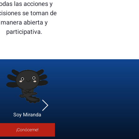
odas las acciones y
cisiones se toman de
manera abierta y
participativa.
Soy Miranda
Soy Mely
¡Conóceme!
¡Conóceme!