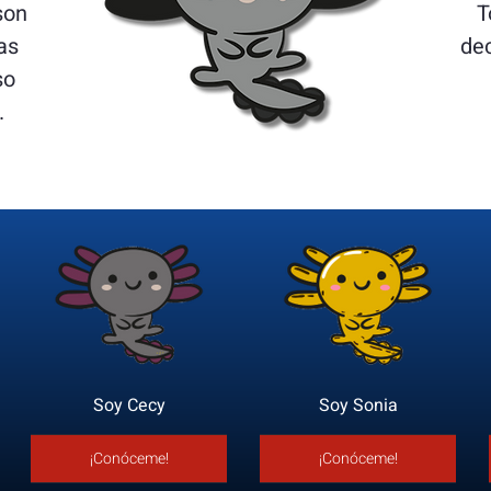
son
T
as
de
so
.
Soy Cecy
Soy Sonia
¡Conóceme!
¡Conóceme!