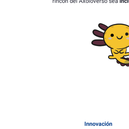
rincón del Axoloverso sea
inc
Innovación