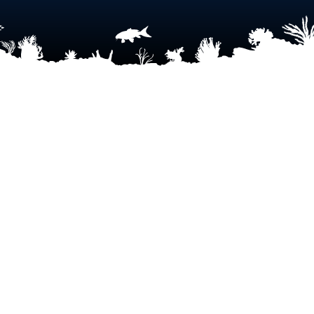
Con las hermanitas ajolotas
liderando la misión, el
Axoloverso
nos invita a soñar con un futuro
donde el conocimiento sea
verdaderamente
abierto y
compartido.
-eScire-