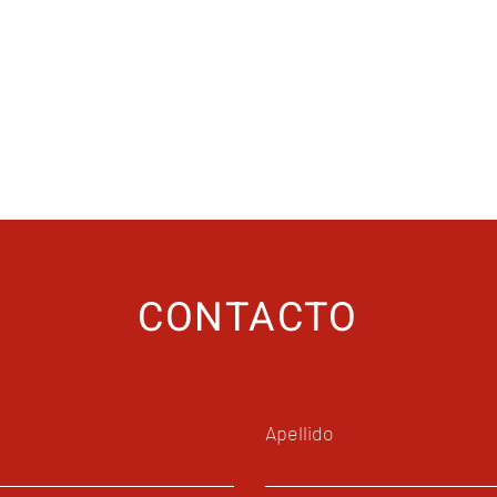
Villa Atl:
tra en la conservación del
Este proyecto b
és de una Unidad de Manejo
donde se fomentará su rep
lco.
educativos sobre su importa
CONTACTO
Apellido