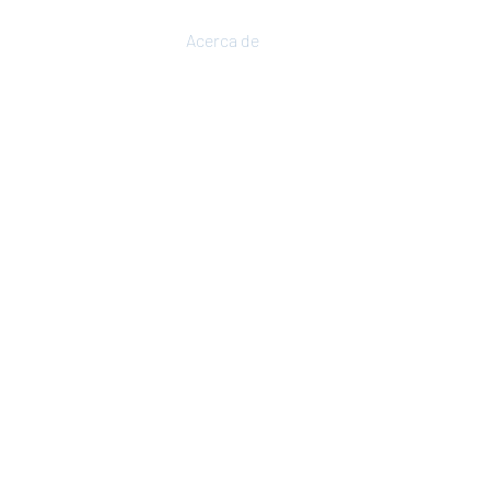
Inicio
Acerca de
Proyectos
Servicios
Conoce el Axolover
eScire!